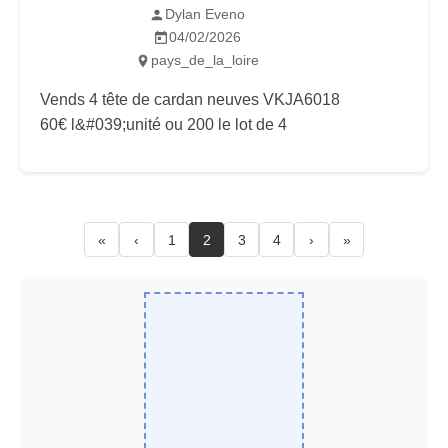
Dylan Eveno
04/02/2026
pays_de_la_loire
Vends 4 tête de cardan neuves VKJA6018
60€ l&#039;unité ou 200 le lot de 4
«
‹
1
2
3
4
›
»