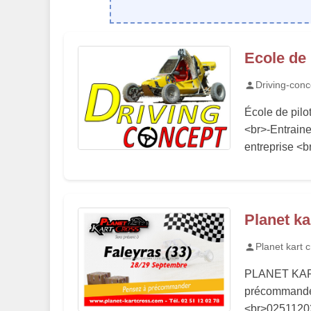
Ecole de 
Driving-conc
École de pilo
<br>-Entrain
entreprise <br
Planet ka
Planet kart 
PLANET KART
précommander 
<br>02511202