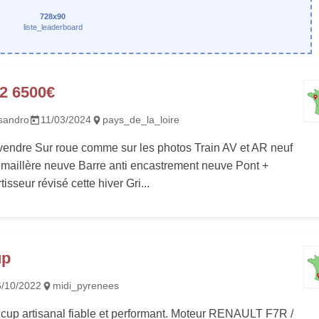
728x90
liste_leaderboard
2 6500€
sandro
11/03/2024
pays_de_la_loire
vendre Sur roue comme sur les photos Train AV et AR neuf
émaillère neuve Barre anti encastrement neuve Pont +
sseur révisé cette hiver Gri...
up
6/10/2022
midi_pyrenees
cup artisanal fiable et performant. Moteur RENAULT F7R /