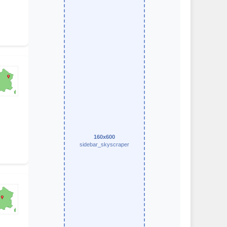
160x600
sidebar_skyscraper