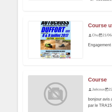
Course uf
Chu
21/06
Engagement di
Course
Jalicoux
2
bonjour avis 
par le TRA15 