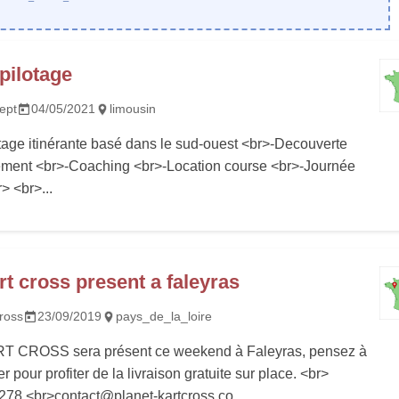
pilotage
ept
04/05/2021
limousin
tage itinérante basé dans le sud-ouest <br>-Decouverte
ement <br>-Coaching <br>-Location course <br>-Journée
> <br>...
rt cross present a faleyras
cross
23/09/2019
pays_de_la_loire
 CROSS sera présent ce weekend à Faleyras, pensez à
pour profiter de la livraison gratuite sur place. <br>
78 <br>contact@planet-kartcross.co...