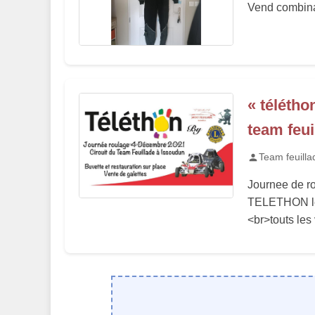
Vend combina
« télétho
team feui
Team feuilla
Journee de rou
TELETHON le
<br>touts les 