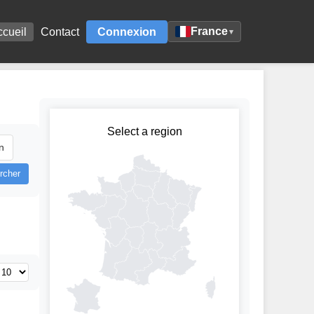
France
ccueil
Contact
Connexion
▾
Select a region
n
rcher