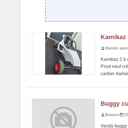
Kamikaz 
Mandin ales
Kamikaz 2 à 
Pivot neuf cr
cardan 4amorti
Buggy c
Buisson
2
Vends buggy 