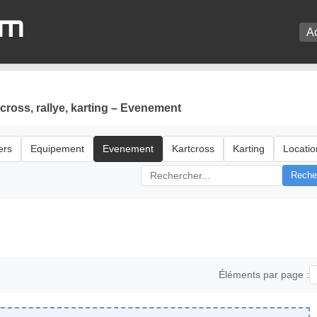
om
A
ross, rallye, karting – Evenement
ers
Equipement
Evenement
Kartcross
Karting
Locatio
Reche
Éléments par page :