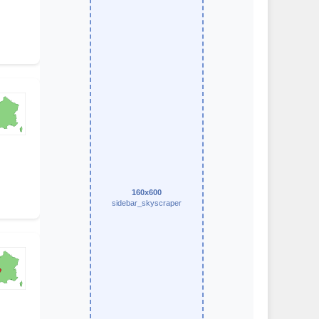
160x600
sidebar_skyscraper