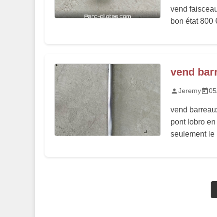
vend faiscea
bon état 800 
vend bar
Jeremy
05
vend barreau
pont lobro en
seulement le 