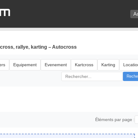
om
A
ross, rallye, karting – Autocross
ers
Equipement
Evenement
Kartcross
Karting
Locatio
Reche
Éléments par page :