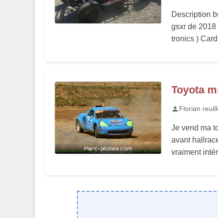
Description 
gsxr de 2018 
tronics ) Car
Toyota m
Florian reuill
Je vend ma to
avant hallrac
vraiment inté