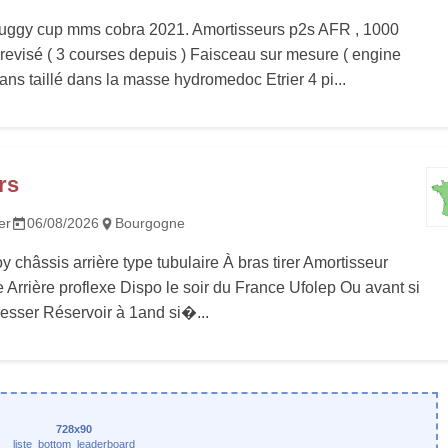
buggy cup mms cobra 2021. Amortisseurs p2s AFR , 1000
revisé ( 3 courses depuis ) Faisceau sur mesure ( engine
dans taillé dans la masse hydromedoc Etrier 4 pi...
rs
er
06/08/2026
Bourgogne
y châssis arrière type tubulaire À bras tirer Amortisseur
e Arrière proflexe Dispo le soir du France Ufolep Ou avant si
resser Réservoir à 1and si�...
728x90
liste_bottom_leaderboard