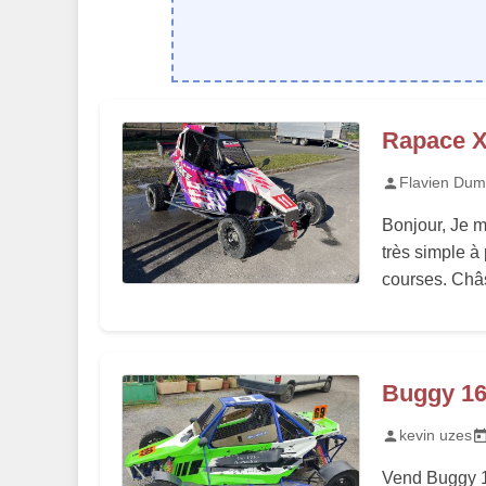
Rapace X
Flavien Dum
Bonjour, Je 
très simple à 
courses. Châs
Buggy 1
kevin uzes
Vend Buggy 1