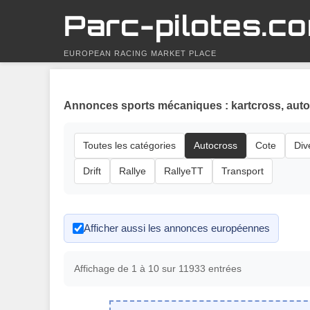
Parc-pilotes.c
EUROPEAN RACING MARKET PLACE
Annonces sports mécaniques : kartcross, autoc
Toutes les catégories
Autocross
Cote
Div
Drift
Rallye
RallyeTT
Transport
Afficher aussi les annonces européennes
Affichage de 1 à 10 sur 11933 entrées