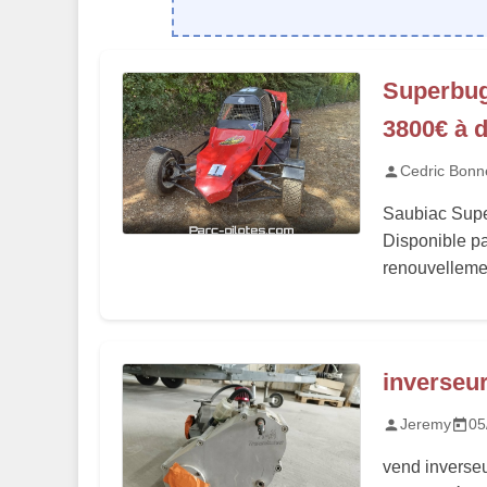
Superbug
3800€ à d
Cedric Bonn
Saubiac Supe
Disponible pa
renouvellemen
inverseu
Jeremy
05
vend inverseu