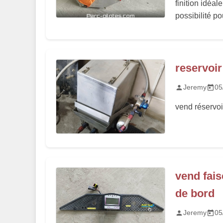
finition idéa
possibilité p
reservoir
Jeremy
05
vend réservoi
vend fai
de bord
Jeremy
05