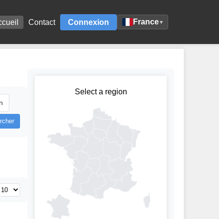
France
ccueil
Contact
Connexion
▾
Select a region
n
rcher