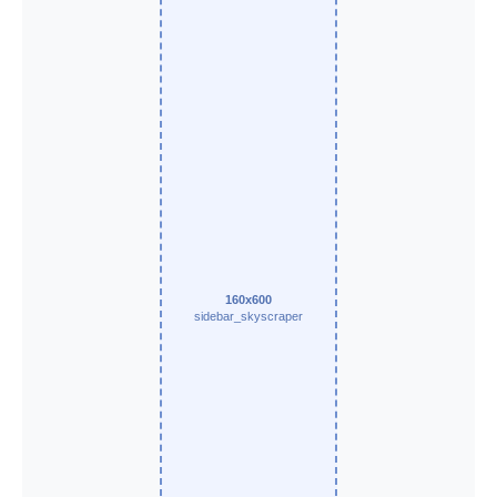
160x600
sidebar_skyscraper