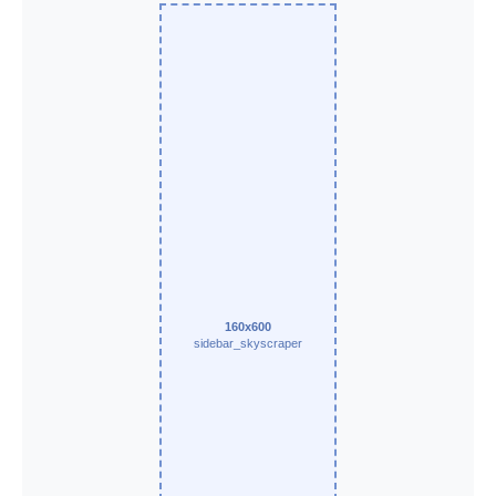
160x600
sidebar_skyscraper