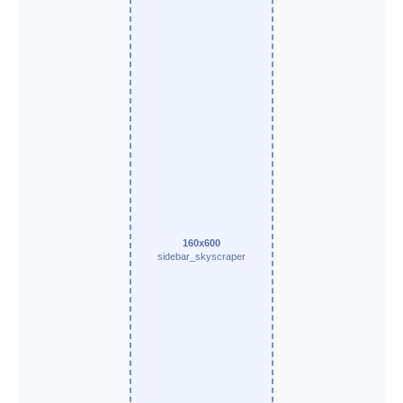
160x600
sidebar_skyscraper