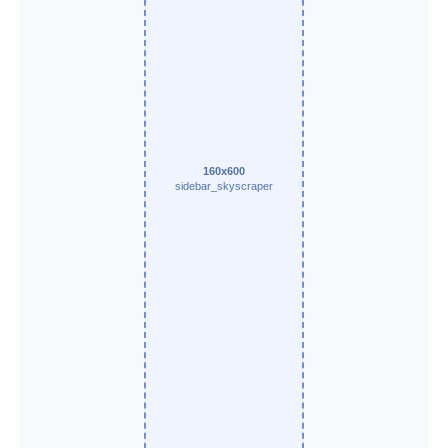
160x600
sidebar_skyscraper