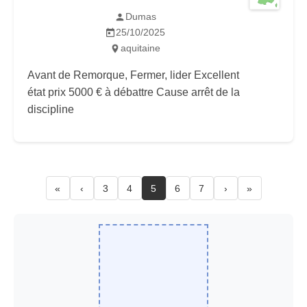
Dumas
25/10/2025
aquitaine
Avant de Remorque, Fermer, lider Excellent
état prix 5000 € à débattre Cause arrêt de la
discipline
«
‹
3
4
5
6
7
›
»