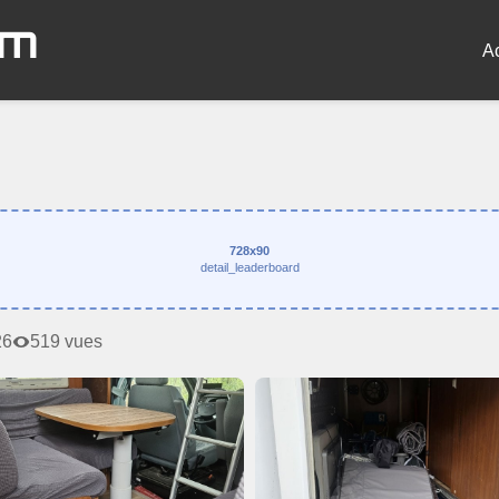
om
A
728x90
detail_leaderboard
26
519 vues