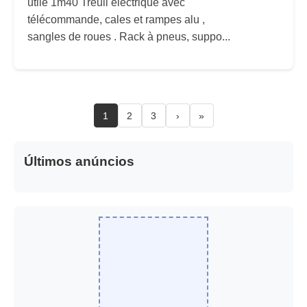
utile 1m40 Treuil électrique avec
télécommande, cales et rampes alu ,
sangles de roues . Rack à pneus, suppo...
1
2
3
›
»
Últimos anúncios