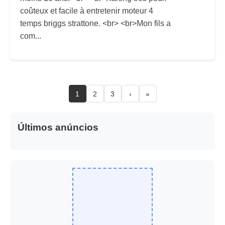
coûteux et facile à entretenir moteur 4
temps briggs strattone. <br> <br>Mon fils a
com...
1
2
3
›
»
Últimos anúncios