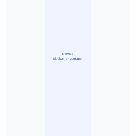
160x600
sidebar_skyscraper