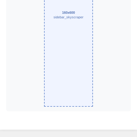
160x600
sidebar_skyscraper