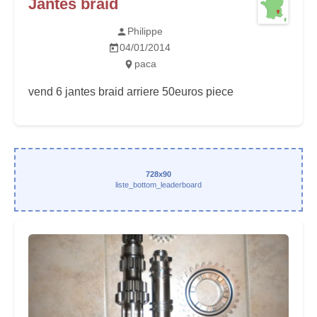
Jantes braid
Philippe
04/01/2014
paca
vend 6 jantes braid arriere 50euros piece
728x90
liste_bottom_leaderboard