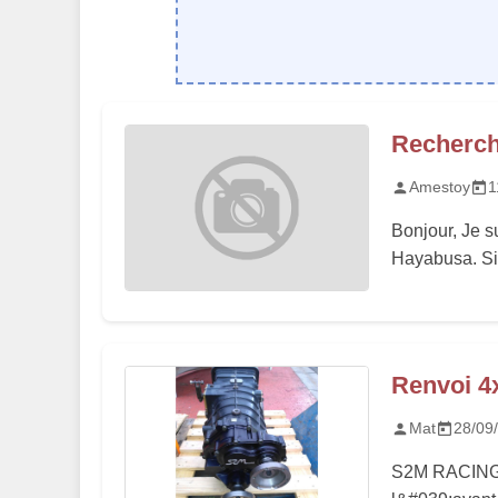
Recherch
Amestoy
1
Bonjour, Je s
Hayabusa. Si 
Renvoi 4
Mat
28/09
S2M RACING 