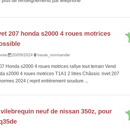
. plus de renseignements par téléphone
vet 207 honda s2000 4 roues motrices
ossible
orée
20/09/2024
haute_normandie
07 Honda s2000 4 roues motrices rallye tout terrain Vend
da s2000 4 roues motrices T1A1 2 litres Châssis: rivet 207
ormes 2024 ( reprit entièrement soudure ...
vilebrequin neuf de nissan 350z, pour
q35de