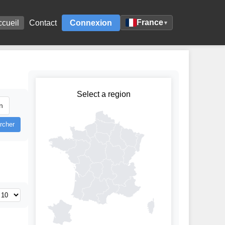
France
ccueil
Contact
Connexion
▾
Select a region
n
rcher