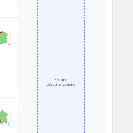
160x600
sidebar_skyscraper