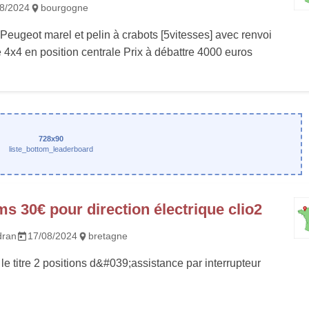
8/2024
bourgogne
Peugeot marel et pelin à crabots [5vitesses] avec renvoi
4x4 en position centrale Prix à débattre 4000 euros
728x90
liste_bottom_leaderboard
ms 30€ pour direction électrique clio2
dran
17/08/2024
bretagne
 le titre 2 positions d&#039;assistance par interrupteur