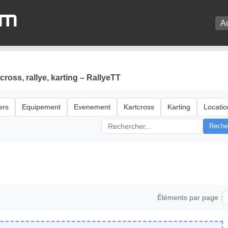
om
A
oss, rallye, karting – RallyeTT
ers
Equipement
Evenement
Kartcross
Karting
Locatio
Reche
Éléments par page :