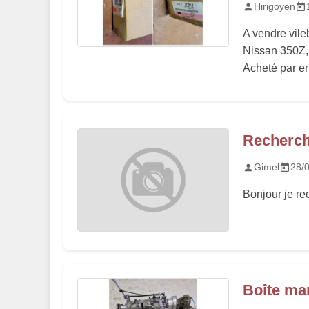
Hirigoyen
A vendre vile
Nissan 350Z,
Acheté par err
Recherch
Gimel
28/
Bonjour je re
Boîte mar