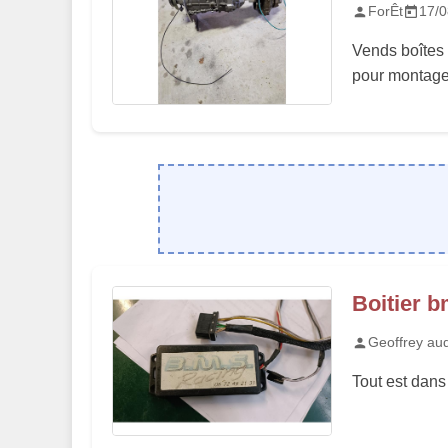
ForÊt
17/0
Vends boîtes 
pour montage 
Boitier b
Geoffrey au
Tout est dans