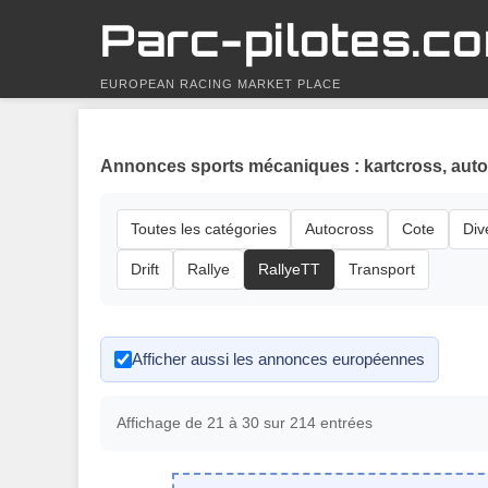
Parc-pilotes.c
EUROPEAN RACING MARKET PLACE
Annonces sports mécaniques : kartcross, autocr
Toutes les catégories
Autocross
Cote
Div
Drift
Rallye
RallyeTT
Transport
Afficher aussi les annonces européennes
Affichage de 21 à 30 sur 214 entrées