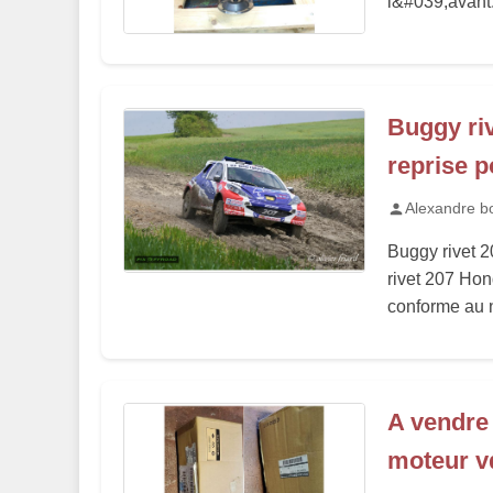
l&#039;avant
Buggy ri
reprise p
Alexandre b
Buggy rivet 2
rivet 207 Hon
conforme au n
A vendre 
moteur v