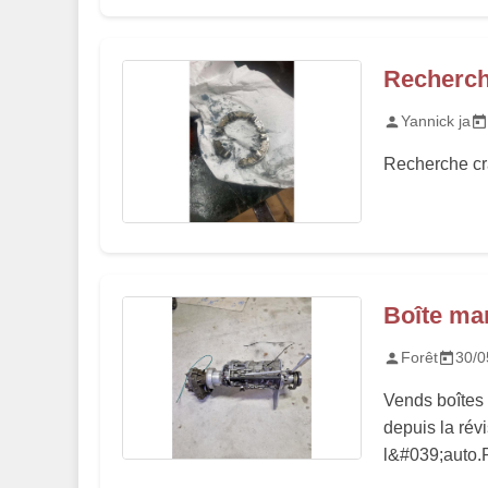
Recherche
Yannick ja
Recherche cra
Boîte mar
Forêt
30/0
Vends boîtes 
depuis la rév
l&#039;auto.