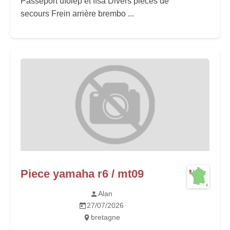
Passeport ufolep et ffsa Divers pieces de
secours Frein arrière brembo ...
Piece yamaha r6 / mt09
Alan
27/07/2026
bretagne