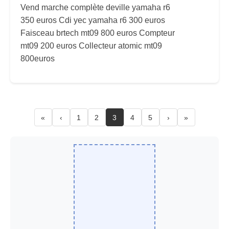
Vend marche complète deville yamaha r6
350 euros Cdi yec yamaha r6 300 euros
Faisceau brtech mt09 800 euros Compteur
mt09 200 euros Collecteur atomic mt09
800euros
«
‹
1
2
3
4
5
›
»