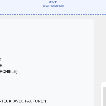
728x90
detail_leaderboard
R
RE
SPONIBLE)
-TECK (AVEC FACTURE°)