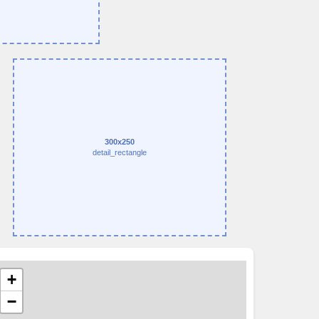
300x250
detail_rectangle