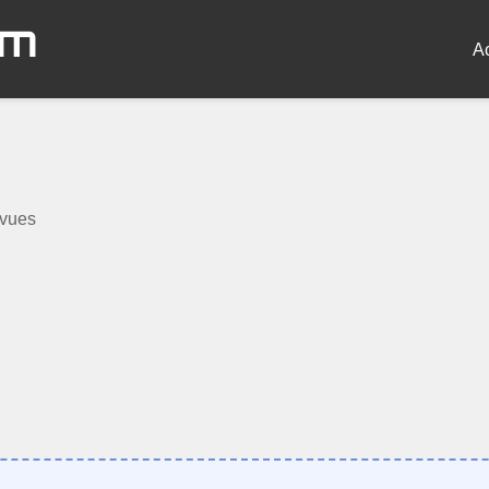
om
A
 vues