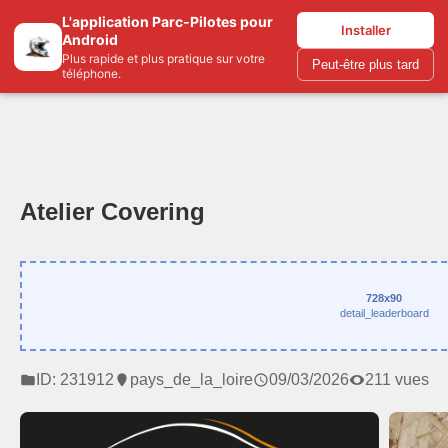
L'application Parc-Pilotes pour
Parc-pilotes.com
Installer
Android
Plus rapide et plus pratique sur votre
Peut-être plus tard
téléphone.
Atelier Covering
728x90
detail_leaderboard
ID: 231912
pays_de_la_loire
09/03/2026
211 vues