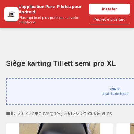
L'application Parc-Pilotes pour
Parc-pilotes.com
Installer
Android
Plus rapide et plus pratique sur votre
Peut-être plus tard
téléphone.
Siège karting Tillett semi pro XL
728x90
detail_leaderboard
ID: 231432
auvergne
30/12/2025
339 vues