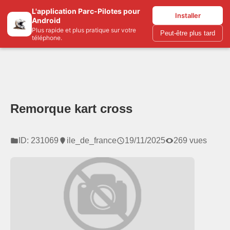
L'application Parc-Pilotes pour
Parc-pilotes.com
Installer
Android
Plus rapide et plus pratique sur votre
Peut-être plus tard
téléphone.
Remorque kart cross
ID: 231069
ile_de_france
19/11/2025
269 vues