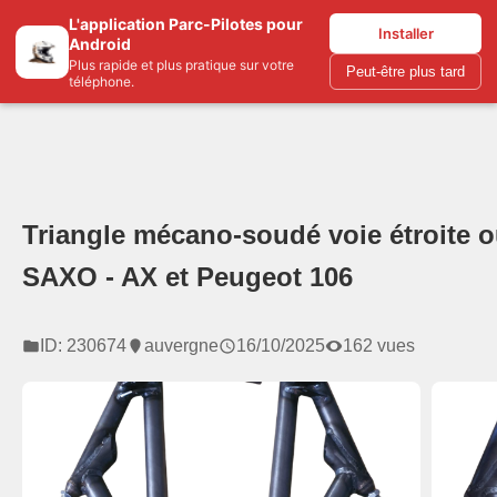
L'application Parc-Pilotes pour
Parc-pilotes.com
Installer
Android
Plus rapide et plus pratique sur votre
Peut-être plus tard
téléphone.
Triangle mécano-soudé voie étroite o
SAXO - AX et Peugeot 106
ID: 230674
auvergne
16/10/2025
162 vues