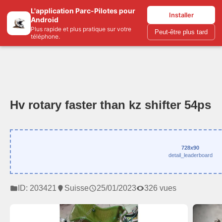
L'application Parc-Pilotes pour
Parc-pilotes.com
Installer
Android
Plus rapide et plus pratique sur votre
Peut-être plus tard
téléphone.
Hv rotary faster than kz shifter 54ps
728x90
detail_leaderboard
ID: 203421
Suisse
25/01/2023
326 vues