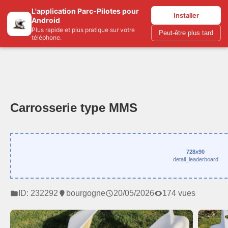
L'application Parc-Pilotes pour
Parc-pilotes.com
Installer
Android
Plus rapide et plus pratique sur votre
Peut-être plus tard
téléphone.
Carrosserie type MMS
728x90
detail_leaderboard
ID: 232292
bourgogne
20/05/2026
174 vues