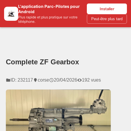
L'application Parc-Pilotes pour
Parc-pilotes.com
Installer
Android
Plus rapide et plus pratique sur votre
Peut-être plus tard
téléphone.
Complete ZF Gearbox
ID: 232117
corse
20/04/2026
192 vues