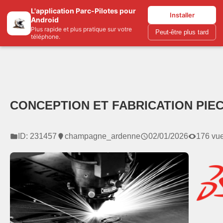
L'application Parc-Pilotes pour
Parc-pilotes.com
Installer
Android
Plus rapide et plus pratique sur votre
Peut-être plus tard
téléphone.
CONCEPTION ET FABRICATION PIE
ID: 231457
champagne_ardenne
02/01/2026
176 vu