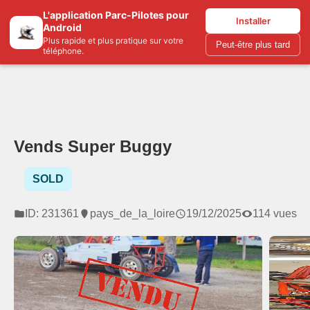
L'application Parc-Pilotes pour
Parc-pilotes.com
Installer
Android
Plus rapide et plus pratique sur votre
Peut-être plus tard
téléphone.
Vends Super Buggy
SOLD
ID: 231361
pays_de_la_loire
19/12/2025
114 vues