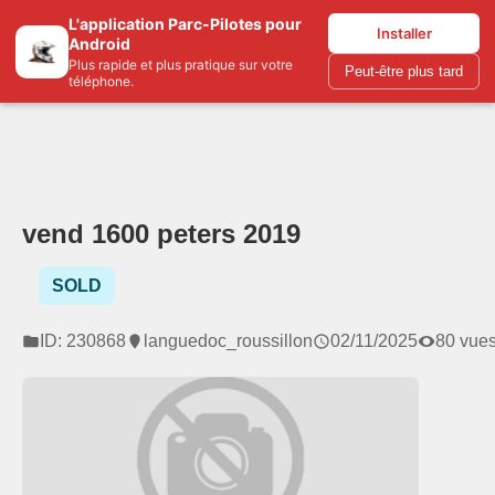
L'application Parc-Pilotes pour
Parc-pilotes.com
Installer
Android
Plus rapide et plus pratique sur votre
Peut-être plus tard
téléphone.
vend 1600 peters 2019
SOLD
ID: 230868
languedoc_roussillon
02/11/2025
80 vue