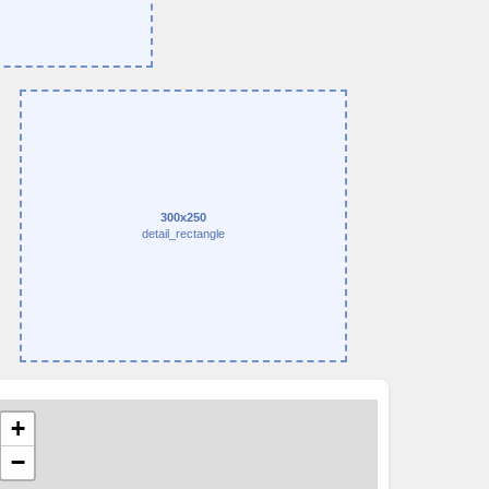
300x250
detail_rectangle