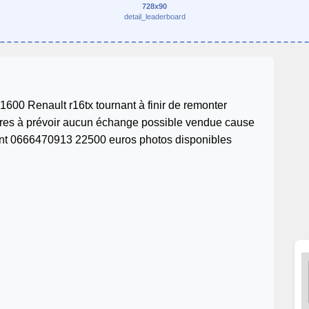
728x90
detail_leaderboard
1600 Renault r16tx tournant à finir de remonter
itres à prévoir aucun échange possible vendue cause
nt 0666470913 22500 euros photos disponibles