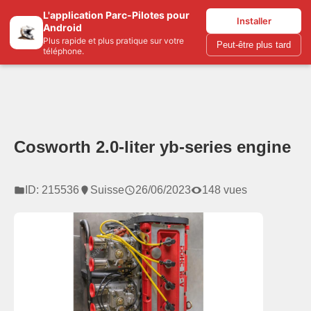
L'application Parc-Pilotes pour
Parc-pilotes.com
Installer
Android
Plus rapide et plus pratique sur votre
Peut-être plus tard
téléphone.
Cosworth 2.0-liter yb-series engine
ID: 215536
Suisse
26/06/2023
148 vues