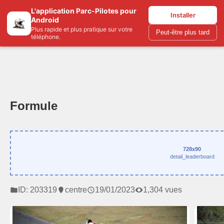
L'application Parc-Pilotes pour
Parc-pilotes.com
Installer
Android
Plus rapide et plus pratique sur votre
Peut-être plus tard
téléphone.
Formule
728x90
detail_leaderboard
ID: 203319
centre
19/01/2023
1,304 vues