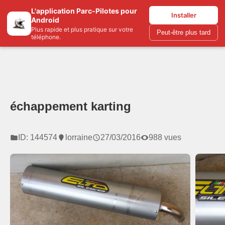
L'application Parc-Pilotes pour
Parc-pilotes.com
Installer
Android
Plus rapide et plus pratique sur votre
Peut-être plus tard
téléphone.
échappement karting
ID: 144574
lorraine
27/03/2016
988 vues