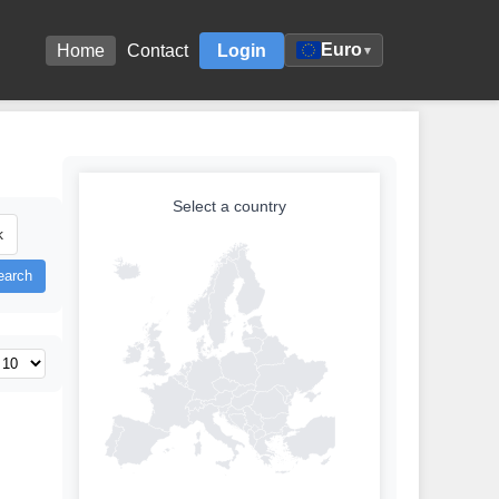
Euro
Home
Contact
Login
▾
Select a country
k
earch