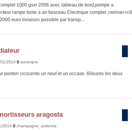
complet 1000 gsxr 2006 avec tableau de bord,pompe a
cteur rampe boite a air faisceau Electrique complet ,neiman+clé
t 2000 euro livraison possible par transp...
diateur
/01/2014
auvergne
r ponton cicocento un neuf et un occase. 60euros les deux
mortisseurs aragosta
1/2014
champagne_ardenne