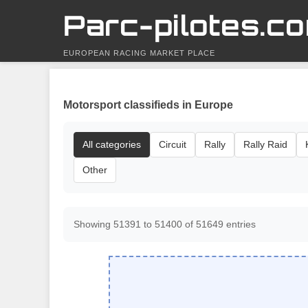
Parc-pilotes.c
EUROPEAN RACING MARKET PLACE
Motorsport classifieds in Europe
All categories
Circuit
Rally
Rally Raid
Other
Showing 51391 to 51400 of 51649 entries