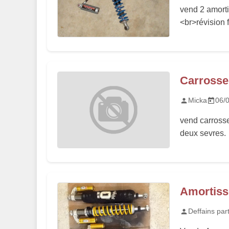
vend 2 amort
<br>révision 
Carrosse
Micka
06/
vend carross
deux sevres.
Amortiss
Deffains par