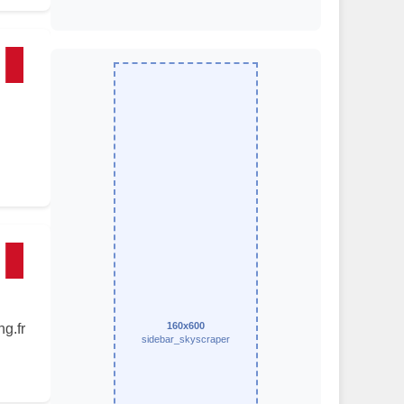
160x600
g.fr
sidebar_skyscraper