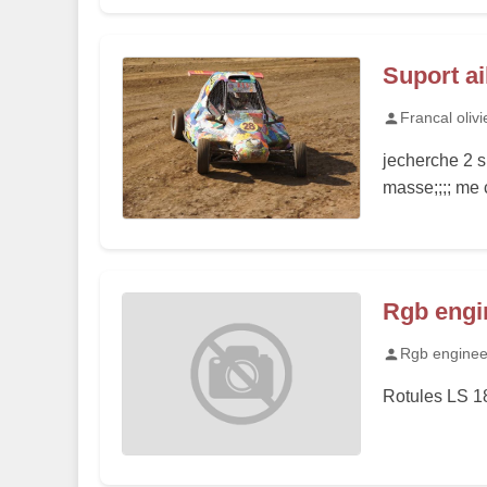
Suport ai
Francal olivi
jecherche 2 su
masse;;;; me c
Rgb engi
Rgb enginee
Rotules LS 18