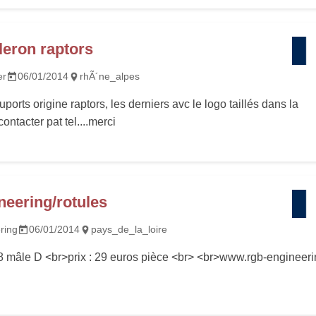
leron raptors
er
06/01/2014
rhÃ´ne_alpes
ports origine raptors, les derniers avc le logo taillés dans la
ontacter pat tel....merci
neering/rotules
ring
06/01/2014
pays_de_la_loire
 mâle D <br>prix : 29 euros pièce <br> <br>www.rgb-engineerin