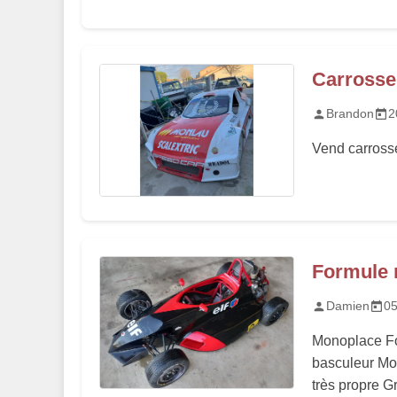
Carrosse
Brandon
2
Vend carrosse
Formule 
Damien
05
Monoplace Fo
basculeur Mot
très propre Gr