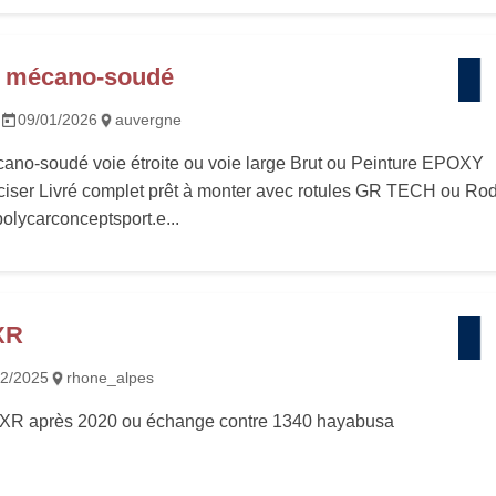
s mécano-soudé
09/01/2026
auvergne
cano-soudé voie étroite ou voie large Brut ou Peinture EPOXY
éciser Livré complet prêt à monter avec rotules GR TECH ou Ro
polycarconceptsport.e...
XR
12/2025
rhone_alpes
XR après 2020 ou échange contre 1340 hayabusa