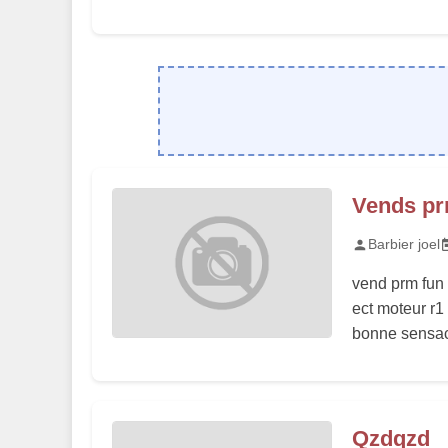
Vends p
Barbier joel
vend prm fun 
ect moteur r1
bonne sensaci
Qzdqzd