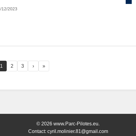
/12/2023
1
2
3
›
»
© 2026 www.Parc-Pilotes.eu.
Contact: cyril.molinier.81@gmail.com