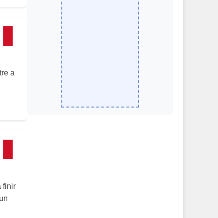
tre a
finir
cun