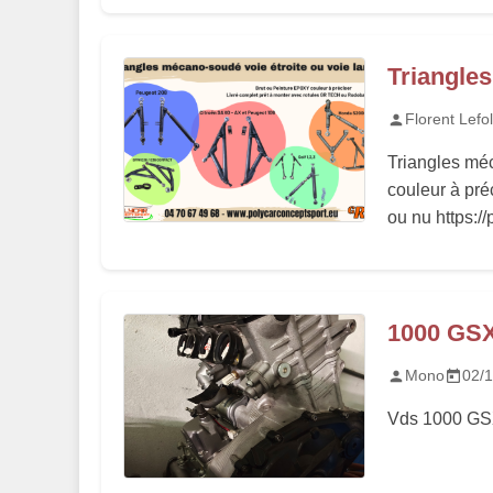
Triangle
Florent Lefol
Triangles mé
couleur à pr
ou nu https://
1000 GS
Mono
02/
Vds 1000 GS