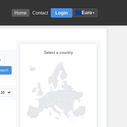
Euro
Home
Contact
Login
▾
Select a country
k
earch