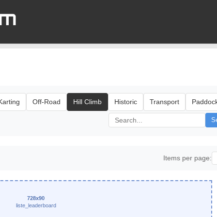
om
Karting
Off-Road
Hill Climb
Historic
Transport
Paddoc
S
Items per page:
728x90
liste_leaderboard