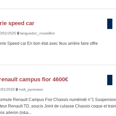
rie speed car
0/01/2025
languedoc_roussillon
rie Speed car En bon état avec feux arrière faire offre
renault campus fior 4600€
/01/2025
midi_pyrenees
rmule Renault Campus Fior Chassis numéroté n°1 Suspensio
eur Renault TD ,soucis Joint de culasse Chassis coque et trai
os aileron (n&a...