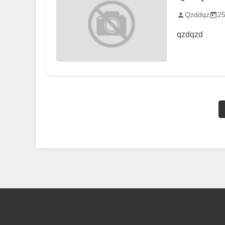
Qzddqz
25
qzdqzd