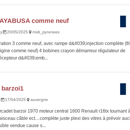
HAYABUSA comme neuf
y
20/05/2025
midi_pyrenees
tion 3 comme neuf, avec rampe d&#039;injection complète (fil
rigine comme neuf) 4 bobines crayon démarreur régulateur de
récepteur d&#039;emb...
 barzoi1
x
17/04/2025
auvergne
cadet barzoi 1970 moteur central 1600 Renault r16tx tournant à 
aisceau câble ect…complète juste plexi des vitres à prévoir au
ible vendue cause s...