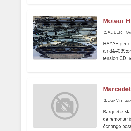
Moteur 
ALIBERT Gu
HAYAB généra
air d&#039;o
tension CDI 
Marcadet
Dav Virmau
Barquette Mar
de remonter f
échange poss