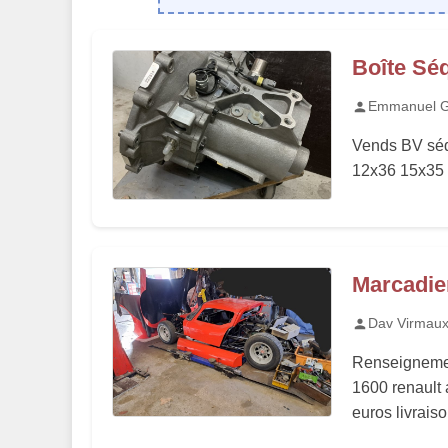
Boîte Sé
Emmanuel G
Vends BV séq
12x36 15x35 
Marcadier
Dav Virmau
Renseigneme
1600 renault 
euros livraiso