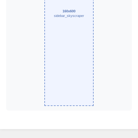
160x600
sidebar_skyscraper