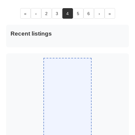
«
‹
2
3
4
5
6
›
»
Recent listings