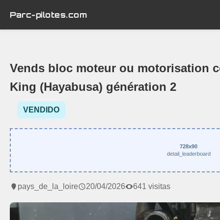
Parc-pilotes.com
Vends bloc moteur ou motorisation 
King (Hayabusa) génération 2
VENDIDO
728x90
detail_leaderboard
pays_de_la_loire
20/04/2026
641 visitas