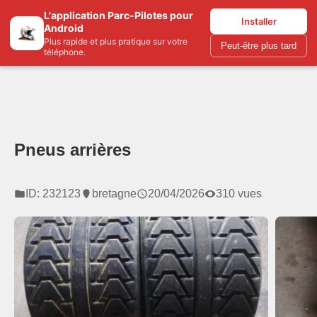
L'application Parc-Pilotes pour
Parc-pilotes.com
Installer
Android
Plus rapide et plus pratique sur votre
Peut-être plus tard
téléphone.
Pneus arrières
ID: 232123
bretagne
20/04/2026
310 vues