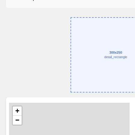
300x250
detail_rectangle