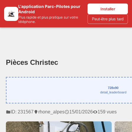
L'application Parc-Pilotes pour
Parc-pilotes.com
Installer
Android
Plus rapide et plus pratique sur votre
Peut-être plus tard
téléphone.
Pièces Christec
728x90
detail_leaderboard
ID: 231567
rhone_alpes
15/01/2026
159 vues