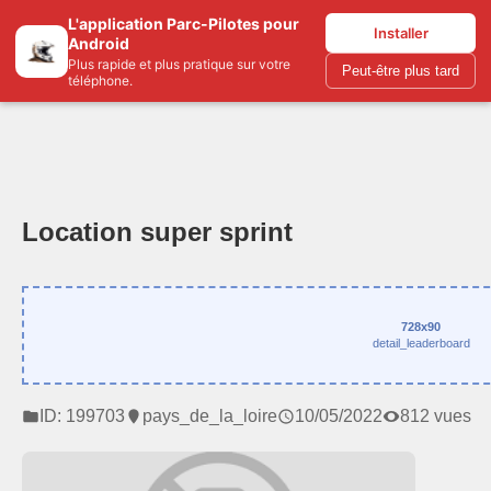
L'application Parc-Pilotes pour
Parc-pilotes.com
Installer
Android
Plus rapide et plus pratique sur votre
Peut-être plus tard
téléphone.
Location super sprint
728x90
detail_leaderboard
ID: 199703
pays_de_la_loire
10/05/2022
812 vues