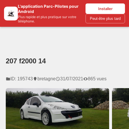
L'application Parc-Pilotes pour
Parc-pilotes.com
Installer
Android
Plus rapide et plus pratique sur votre
Peut-être plus tard
téléphone.
207 f2000 14
ID: 195743
bretagne
31/07/2021
865 vues