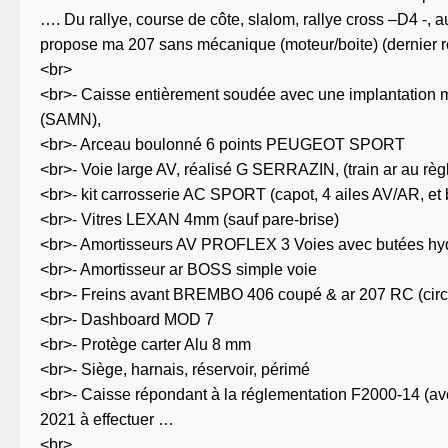
…. Du rallye, course de côte, slalom, rallye cross –D4 -
propose ma 207 sans mécanique (moteur/boite) (dernier 
<br>
<br>- Caisse entièrement soudée avec une implantation
(SAMN),
<br>- Arceau boulonné 6 points PEUGEOT SPORT
<br>- Voie large AV, réalisé G SERRAZIN, (train ar au rè
<br>- kit carrosserie AC SPORT (capot, 4 ailes AV/AR, et
<br>- Vitres LEXAN 4mm (sauf pare-brise)
<br>- Amortisseurs AV PROFLEX 3 Voies avec butées hy
<br>- Amortisseur ar BOSS simple voie
<br>- Freins avant BREMBO 406 coupé & ar 207 RC (circu
<br>- Dashboard MOD 7
<br>- Protège carter Alu 8 mm
<br>- Siège, harnais, réservoir, périmé
<br>- Caisse répondant à la réglementation F2000-14 (av
2021 à effectuer …
<br>