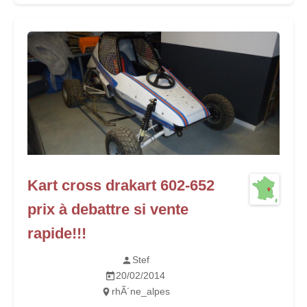
Kart cross drakart 602-652
prix à debattre si vente
rapide!!!
Stef
20/02/2014
rhÃ´ne_alpes