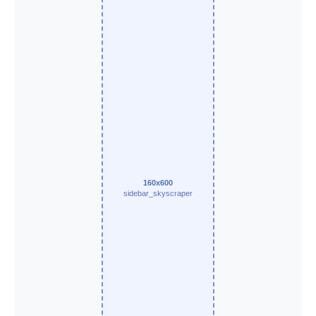
160x600
sidebar_skyscraper