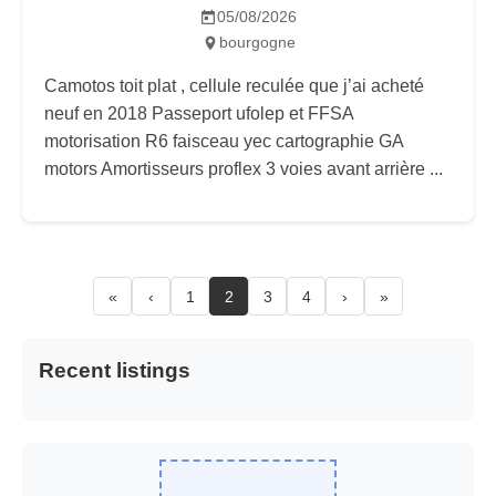
05/08/2026
bourgogne
Camotos toit plat , cellule reculée que j’ai acheté
neuf en 2018 Passeport ufolep et FFSA
motorisation R6 faisceau yec cartographie GA
motors Amortisseurs proflex 3 voies avant arrière ...
«
‹
1
2
3
4
›
»
Recent listings