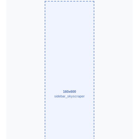
160x600
sidebar_skyscraper