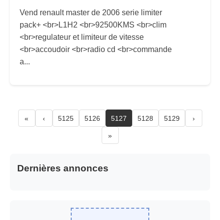
Vend renault master de 2006 serie limiter
pack+ <br>L1H2 <br>92500KMS <br>clim
<br>regulateur et limiteur de vitesse
<br>accoudoir <br>radio cd <br>commande
a...
«
‹
5125
5126
5127
5128
5129
›
»
Dernières annonces