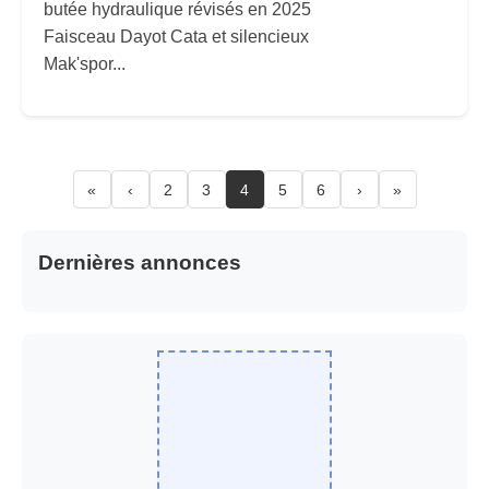
butée hydraulique révisés en 2025
Faisceau Dayot Cata et silencieux
Mak'spor...
«
‹
2
3
4
5
6
›
»
Dernières annonces