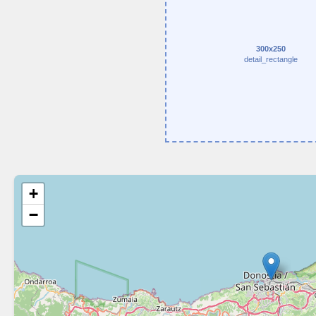
300x250
detail_rectangle
+
−