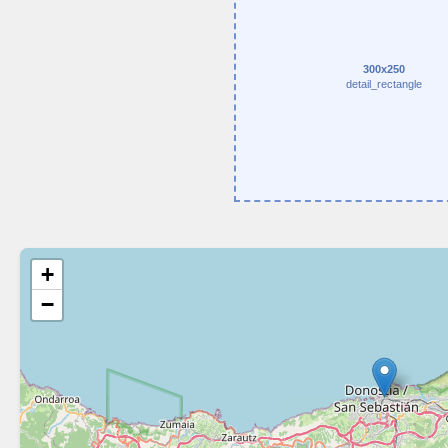
300x250
detail_rectangle
+
−