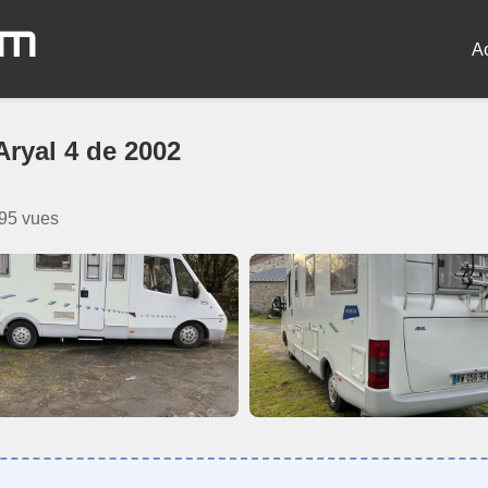
om
A
Aryal 4 de 2002
95 vues