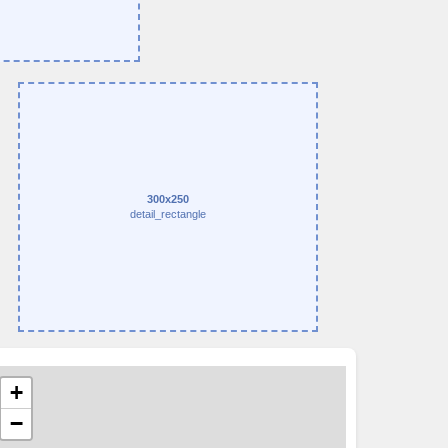
300x250
detail_rectangle