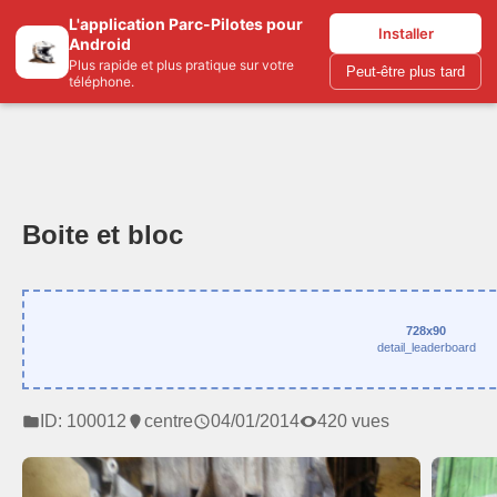
L'application Parc-Pilotes pour
Parc-pilotes.com
Installer
Android
Plus rapide et plus pratique sur votre
Peut-être plus tard
téléphone.
Boite et bloc
728x90
detail_leaderboard
ID: 100012
centre
04/01/2014
420 vues