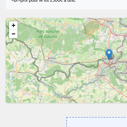
<br>prix pour le lot 2500€ à disc
+
−