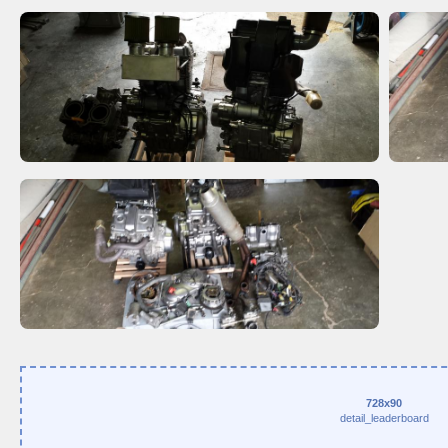
728x90
detail_leaderboard