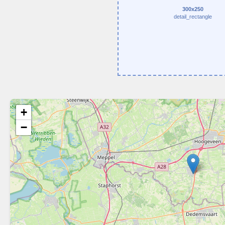
300x250
detail_rectangle
+
−