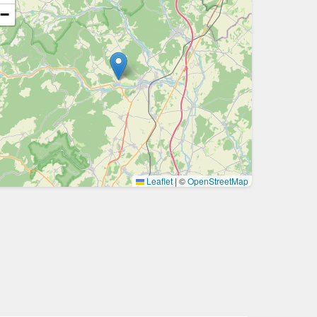
−
Leaflet
|
©
OpenStreetMap