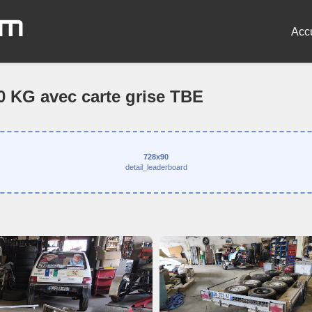
om
Acc
G avec carte grise TBE
728x90
detail_leaderboard