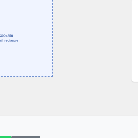
300x250
ail_rectangle