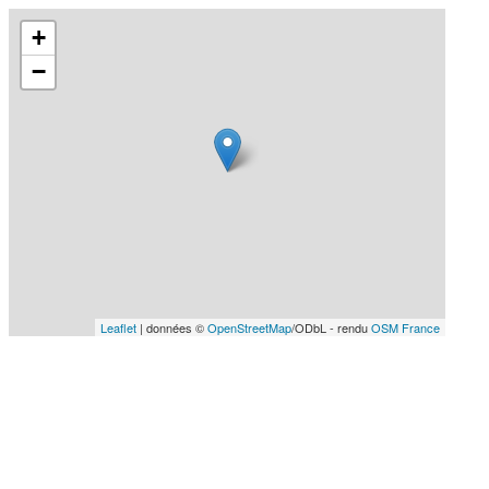
+
−
Leaflet
| données ©
OpenStreetMap
/ODbL - rendu
OSM France