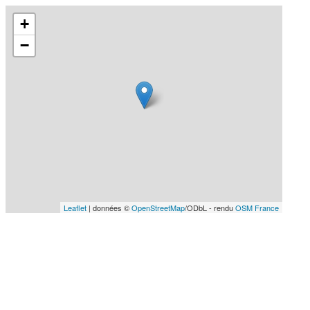
+
−
Leaflet
| données ©
OpenStreetMap
/ODbL - rendu
OSM France